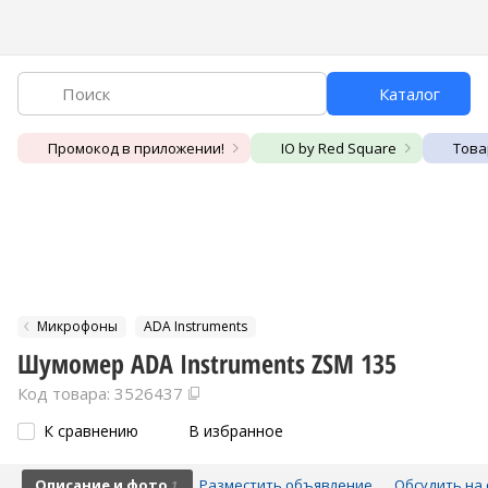
Каталог
Промокод в приложении!
IO by Red Square
Това
Микрофоны
ADA Instruments
Шумомер ADA Instruments ZSM 135
Код товара: 3526437
К сравнению
В избранное
Описание и фото
Разместить объявление
Обсудить на 
1