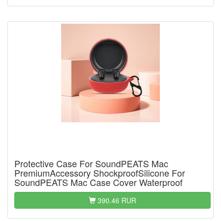
Protective Case For SoundPEATS Mac
PremiumAccessory ShockproofSilicone For
SoundPEATS Mac Case Cover Waterproof
390.46 RUR