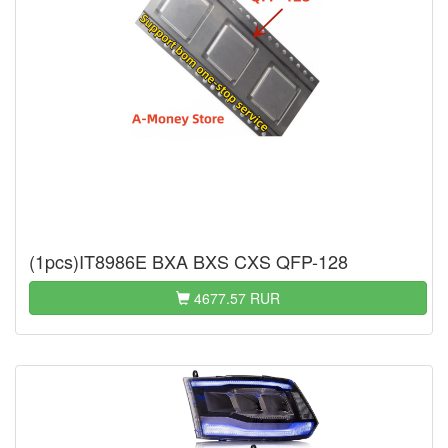
(1pcs)IT8986E BXA BXS CXS QFP-128
4677.57 RUR