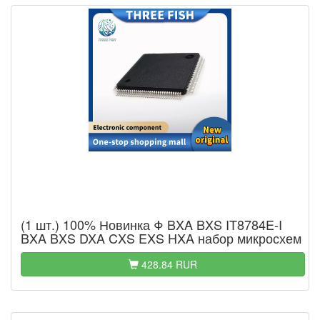
(1 шт.) 100% Новинка Φ BXA BXS IT8784E-I
BXA BXS DXA CXS EXS HXA набор микросхем
428.84 RUR