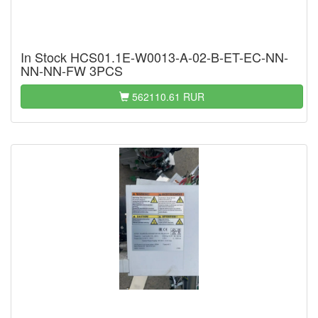
In Stock HCS01.1E-W0013-A-02-B-ET-EC-NN-
NN-NN-FW 3PCS
562110.61 RUR