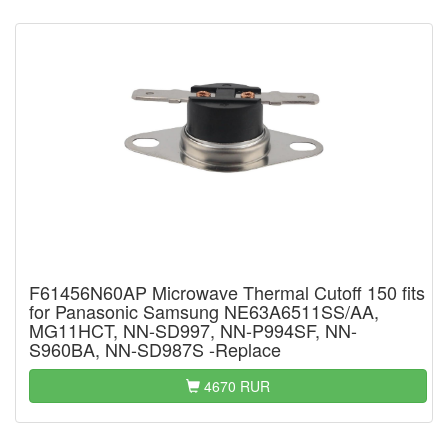
F61456N60AP Microwave Thermal Cutoff 150 fits
for Panasonic Samsung NE63A6511SS/AA,
MG11HCT, NN-SD997, NN-P994SF, NN-
S960BA, NN-SD987S -Replace
4670 RUR