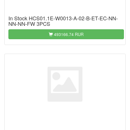
In Stock HCS01.1E-W0013-A-02-B-ET-EC-NN-
NN-NN-FW 3PCS
493166.74 RUR