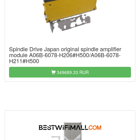
Spindie Drive Japan original spindle amplifier
module A06B-6078-H206#H500/A06B-6078-
H211#H500
349689.33 RUR