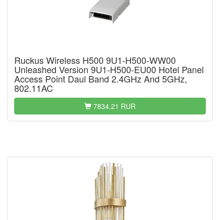
Ruckus Wireless H500 9U1-H500-WW00
Unleashed Version 9U1-H500-EU00 Hotel Panel
Access Point Daul Band 2.4GHz And 5GHz,
802.11AC
7834.21 RUR