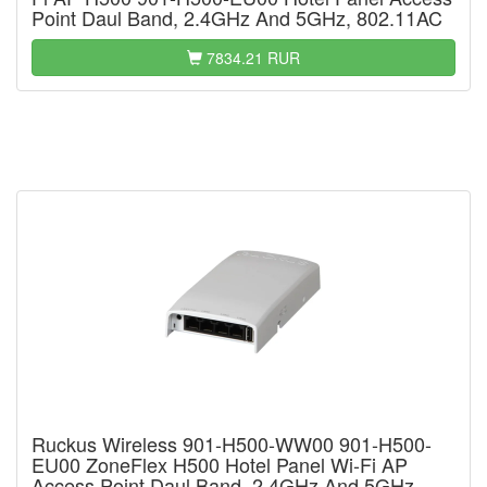
Point Daul Band, 2.4GHz And 5GHz, 802.11AC
7834.21 RUR
Ruckus Wireless 901-H500-WW00 901-H500-
EU00 ZoneFlex H500 Hotel Panel Wi-Fi AP
Access Point Daul Band, 2.4GHz And 5GHz,