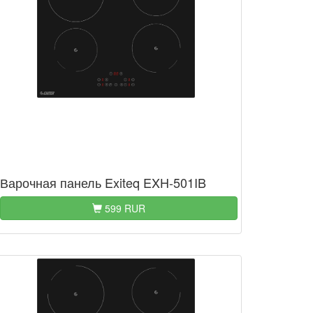
Варочная панель Exiteq EXH-501IB
599 RUR