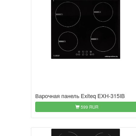
Варочная панель Exiteq EXH-315IB
599 RUR