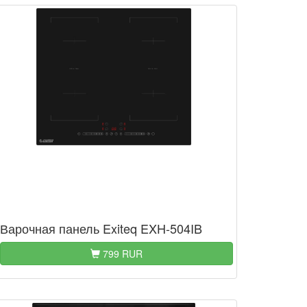
Варочная панель Exiteq EXH-504IB
799 RUR