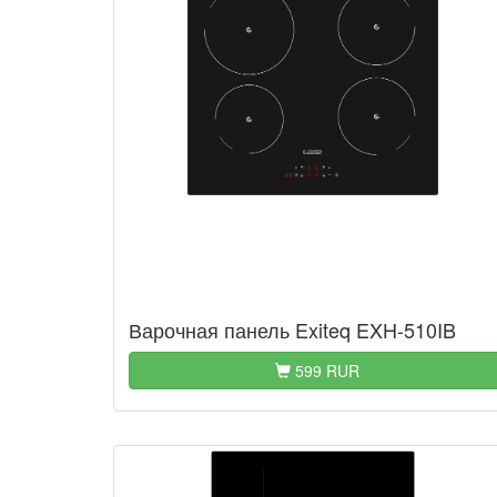
Варочная панель Exiteq EXH-510IB
599 RUR