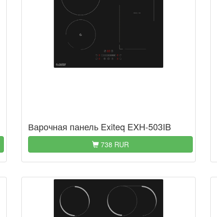
Варочная панель Exiteq EXH-503IB
738 RUR