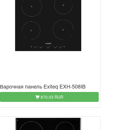
Варочная панель Exiteq EXH-508IB
870.03 RUR