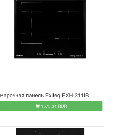
Варочная панель Exiteq EXH-311IB
1575.24 RUR