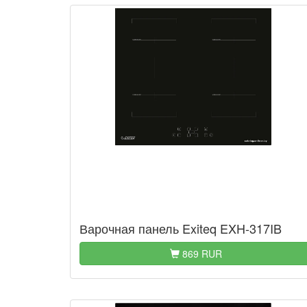
Варочная панель Exiteq EXH-317IB
869 RUR