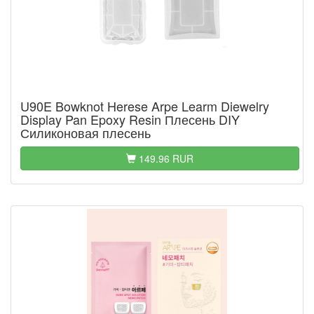
U90E Bowknot Herese Arpe Learm Diewelry
Display Pan Epoxy Resin Плесень DIY
Силиконовая плесень
149.96 RUR