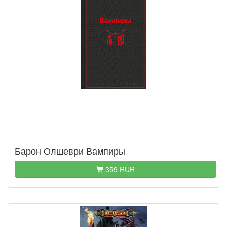
Барон Олшеври Вампиры
359 RUR